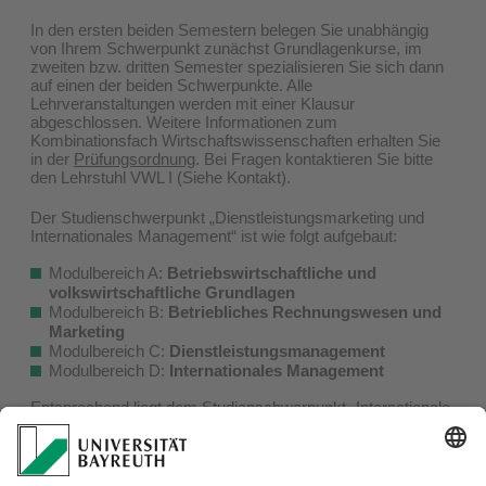
In den ersten beiden Semestern belegen Sie unabhängig
von Ihrem Schwerpunkt zunächst Grundlagenkurse, im
zweiten bzw. dritten Semester spezialisieren Sie sich dann
auf einen der beiden Schwerpunkte. Alle
Lehrveranstaltungen werden mit einer Klausur
abgeschlossen. Weitere Informationen zum
Kombinationsfach Wirtschaftswissenschaften erhalten Sie
in der
Prüfungsordnung
. Bei Fragen kontaktieren Sie bitte
den Lehrstuhl VWL I (Siehe Kontakt).
Der Studienschwerpunkt „Dienstleistungsmarketing und
Internationales Management“ ist wie folgt aufgebaut:
Modulbereich A:
Betriebswirtschaftliche und
volkswirtschaftliche Grundlagen
Modulbereich B:
Betriebliches Rechnungswesen und
Marketing
Modulbereich C:
Dienstleistungsmanagement
Modulbereich D:
Internationales Management
Entsprechend liegt dem Studienschwerpunkt „Internationale
Wirtschaft und Institutionenökonomik“ die folgende
Modulstruktur zu Grunde:
Modulbereich A:
Betriebswirtschaftliche und